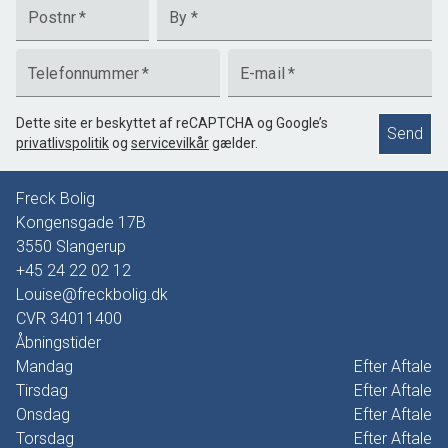
Postnr
*
By
*
Telefonnummer
*
E-mail
*
Dette site er beskyttet af reCAPTCHA og Google’s
Send
privatlivspolitik
og
servicevilkår
gælder.
Freck Bolig
Kongensgade 17B
3550
Slangerup
+45 24 22 02 12
Louise@freckbolig.dk
CVR
34011400
Åbningstider
Mandag
Efter Aftale
Tirsdag
Efter Aftale
Onsdag
Efter Aftale
Torsdag
Efter Aftale