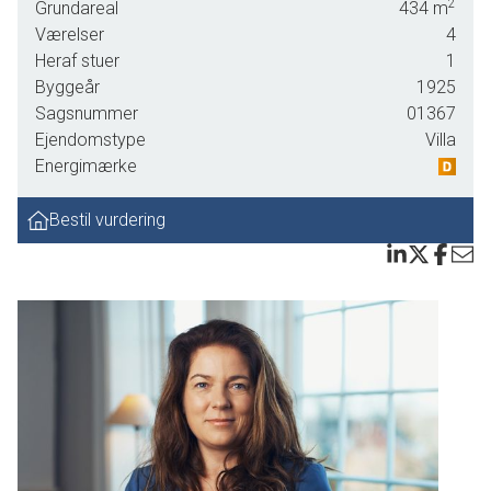
2
Grundareal
434
m
Værelser
4
Heraf stuer
1
Byggeår
1925
Sagsnummer
01367
Ejendomstype
Villa
Energimærke
Bestil vurdering