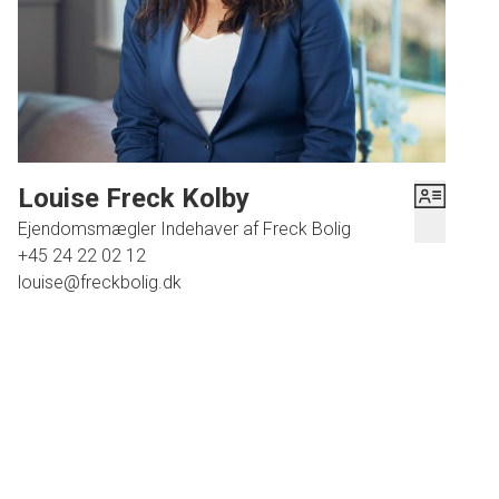
Louise Freck Kolby
Ejendomsmægler Indehaver af Freck Bolig
+45 24 22 02 12
louise@freckbolig.dk