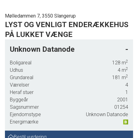
Mølledammen 7, 3550 Slangerup
LYST OG VENLIGT ENDERÆKKEHUS
PÅ LUKKET VÆNGE
Møllekvaeteret er et skønt område og v kender alle stier, skoler mv. Så ønsker du at
Unknown Datanode
-
sælge din bolig i Møllekvarteret, så kontakt os for en aftale på telefon 24220212
2
Boligareal
128
m
2
Udhus
4
m
2
Grundareal
181
m
Værelser
4
Heraf stuer
1
Byggeår
2001
Sagsnummer
01254
Ejendomstype
Unknown Datanode
Energimærke
Bestil vurdering