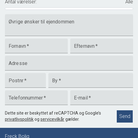
Antal værelser
:
Alle
Øvrige ønsker til ejendommen
Fornavn
*
Efternavn
*
Adresse
Postnr
*
By
*
Telefonnummer
*
E-mail
*
Dette site er beskyttet af reCAPTCHA og Google’s
Send
privatlivspolitik
og
servicevilkår
gælder.
Freck Bolig