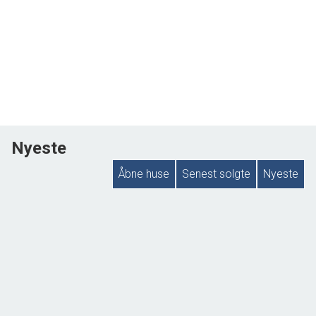
Nyeste
Åbne huse
Senest solgte
Nyeste
ÅBENT HUS MED TILMELDING