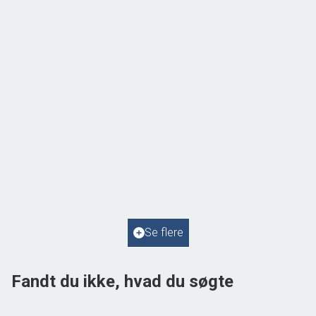
Hyllingeriis 97, Østby
4050 Skibby
2
Boligareal
69
m
2
Grundareal
805
m
Ejendomstype
Fritidsbolig
Se flere
1.295.000 kr.
Fandt du ikke, hvad du søgte