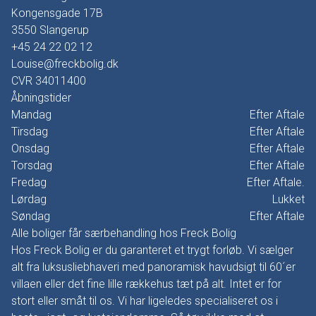
Kongensgade 17B
3550
Slangerup
+45 24 22 02 12
Louise@freckbolig.dk
CVR
34011400
Åbningstider
Mandag
Efter Aftale
Tirsdag
Efter Aftale
Onsdag
Efter Aftale
Torsdag
Efter Aftale
Fredag
Efter Aftale.
Lørdag
Lukket
Søndag
Efter Aftale
Alle boliger får særbehandling hos Freck Bolig
Hos Freck Bolig er du garanteret et trygt forløb. Vi sælger
alt fra luksusliebhaveri med panoramisk havudsigt til 60´er
villaen eller det fine lille rækkehus tæt på alt. Intet er for
stort eller småt til os. Vi har ligeledes specialiseret os i