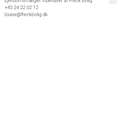
Ejendomsmægler Indehaver af Freck Bolig
+45 24 22 02 12
louise@freckbolig.dk