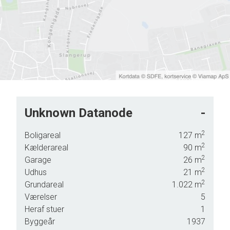
Unknown Datanode
-
2
Boligareal
127
m
2
Kælderareal
90
m
2
Garage
26
m
2
Udhus
21
m
2
Grundareal
1.022
m
Værelser
5
Heraf stuer
1
Byggeår
1937