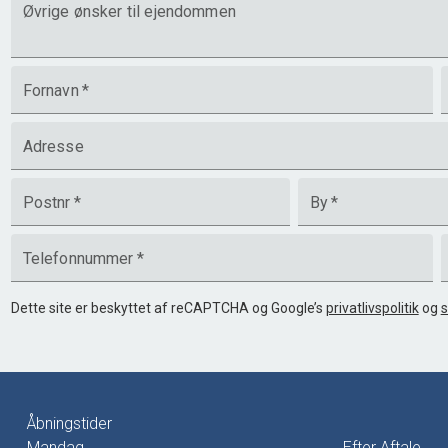
Øvrige ønsker til ejendommen
Fornavn
*
Adresse
Postnr
*
By
*
Telefonnummer
*
Dette site er beskyttet af reCAPTCHA og Google’s
privatlivspolitik
og
s
Åbningstider
Mandag
Efter Aftale