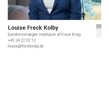
Louise Freck Kolby
Ejendomsmægler Indehaver af Freck Bolig
+45 24 22 02 12
louise@freckbolig.dk