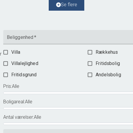
Ejendomstype
Fritidsbolig
Se flere
2.150.000 kr.
Beliggenhed
*
Villa
Rækkehus
r
Villalejlighed
Fritidsbolig
Fritidsgrund
Andelsbolig
Pris
:
Alle
Boligareal
:
Alle
Antal værelser
:
Alle