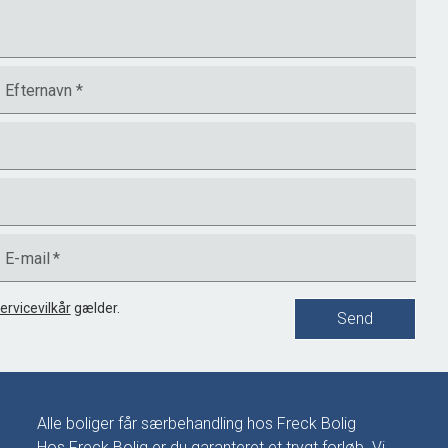
Efternavn
*
E-mail
*
ervicevilkår
gælder.
Send
Alle boliger får særbehandling hos Freck Bolig
Hos Freck Bolig er du garanteret et trygt forløb. Vi