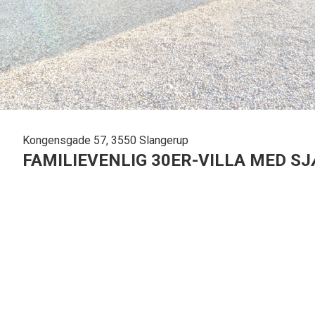
Kongensgade 57, 3550 Slangerup
FAMILIEVENLIG 30ER-VILLA MED 
FLOT 30'ER VILLA MED SJÆL, CHARME OG GOD HAVE - SOLGT