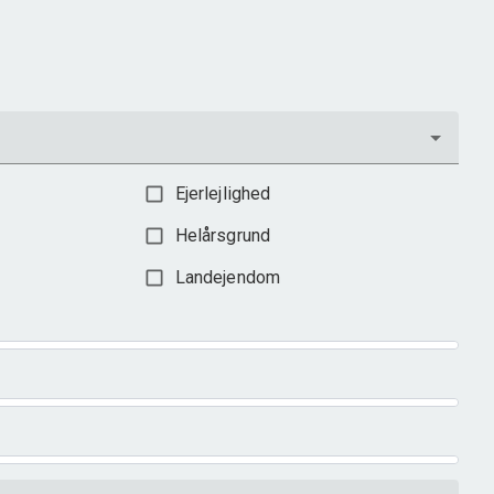
Ejendomstype
Fritidsbolig
1.295.000 kr.
Ejerlejlighed
Helårsgrund
Landejendom