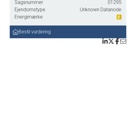
Sagsnummer
01295
Ejendomstype
Unknown Datanode
Energimærke
Bestil vurdering