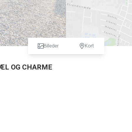
Billeder
Kort
SJÆL OG CHARME