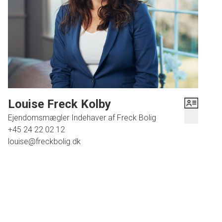
Louise Freck Kolby
Ejendomsmægler Indehaver af Freck Bolig
+45 24 22 02 12
louise@freckbolig.dk