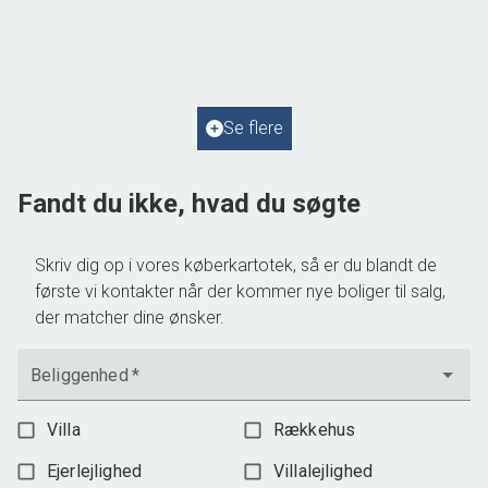
4050 Skibby
2
Boligareal
69
m
2
Grundareal
805
m
Ejendomstype
Fritidsbolig
Se flere
1.295.000 kr.
Fandt du ikke, hvad du søgte
Skriv dig op i vores køberkartotek, så er du blandt de
første vi kontakter når der kommer nye boliger til salg,
der matcher dine ønsker.
Beliggenhed
*
Villa
Rækkehus
Ejerlejlighed
Villalejlighed