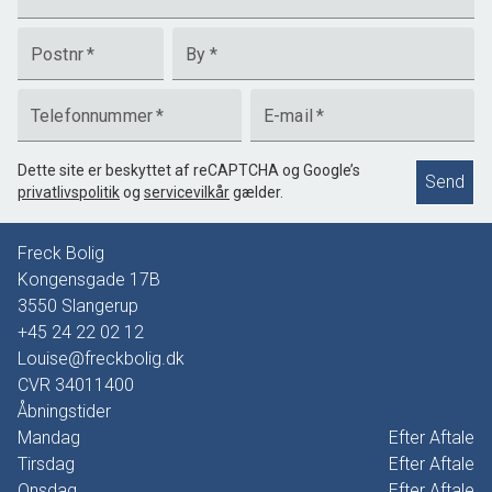
Postnr
*
By
*
Telefonnummer
*
E-mail
*
Dette site er beskyttet af reCAPTCHA og Google’s
Send
privatlivspolitik
og
servicevilkår
gælder.
Freck Bolig
Kongensgade 17B
3550
Slangerup
+45 24 22 02 12
Louise@freckbolig.dk
CVR
34011400
Åbningstider
Mandag
Efter Aftale
Tirsdag
Efter Aftale
Onsdag
Efter Aftale