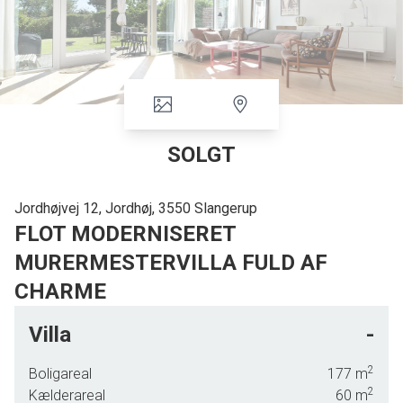
SOLGT
Jordhøjvej 12, Jordhøj, 3550 Slangerup
FLOT MODERNISERET
MURERMESTERVILLA FULD AF
CHARME
Flot moderniseret murermester villa med massere af dejligt
Villa
-
naturligt lys.
Hvis du overvejer at sælge, så kontakt Louise fra Freck Bolig på
2
Boligareal
177
m
telefon 24220212.
2
Kælderareal
60
m