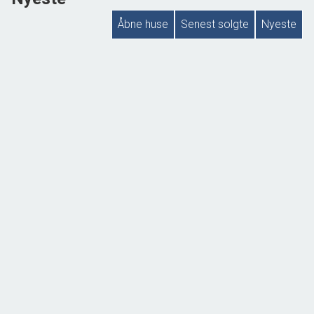
Åbne huse
Senest solgte
Nyeste
ÅBENT HUS MED TILMELDING
Slangerupvej 33,
3540 Lynge