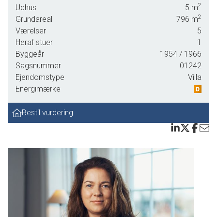
2
Udhus
5
m
2
Grundareal
796
m
Værelser
5
Heraf stuer
1
Byggeår
1954
/ 1966
Sagsnummer
01242
Ejendomstype
Villa
Energimærke
Bestil vurdering