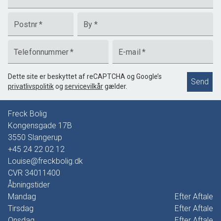
Postnr
*
By
*
Telefonnummer
*
E-mail
*
Dette site er beskyttet af reCAPTCHA og Google’s
Send
privatlivspolitik
og
servicevilkår
gælder.
Freck Bolig
Kongensgade 17B
3550
Slangerup
+45 24 22 02 12
Louise@freckbolig.dk
CVR
34011400
Åbningstider
Mandag
Efter Aftale
Tirsdag
Efter Aftale
Onsdag
Efter Aftale