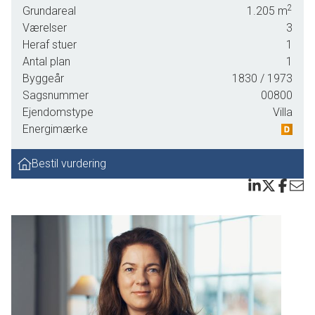
2
Grundareal
1.205
m
Værelser
3
Heraf stuer
1
Antal plan
1
Byggeår
1830
/ 1973
Sagsnummer
00800
Ejendomstype
Villa
Energimærke
Bestil vurdering