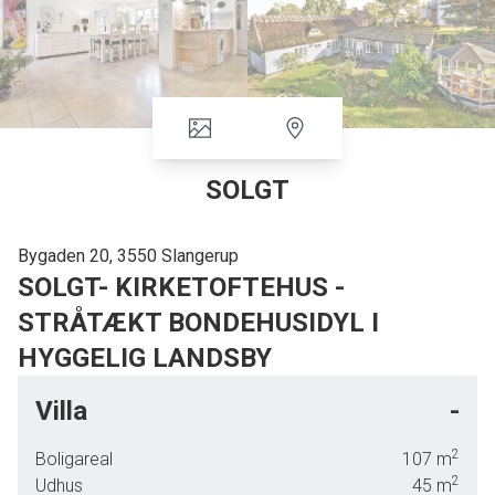
SOLGT
Bygaden 20, 3550 Slangerup
SOLGT- KIRKETOFTEHUS -
STRÅTÆKT BONDEHUSIDYL I
HYGGELIG LANDSBY
Dette hyggelige bondehus var der stor efterspørgsel på, så går du i salgs tanker så
Villa
-
kontakt Louise på telefon 2422 0212 for
salgsvurdering eller er du på udgik efter lignede
så skriv dig op i vores køberkartotek på freckbolig.dk
2
Boligareal
107
m
2
Udhus
45
m