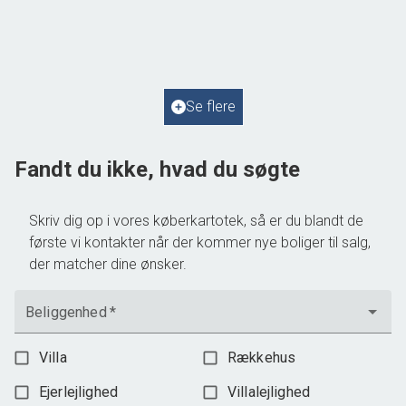
4050 Skibby
2
Boligareal
69
m
2
Grundareal
805
m
Ejendomstype
Fritidsbolig
Se flere
1.295.000 kr.
Fandt du ikke, hvad du søgte
Skriv dig op i vores køberkartotek, så er du blandt de
første vi kontakter når der kommer nye boliger til salg,
der matcher dine ønsker.
Beliggenhed
*
Villa
Rækkehus
Ejerlejlighed
Villalejlighed