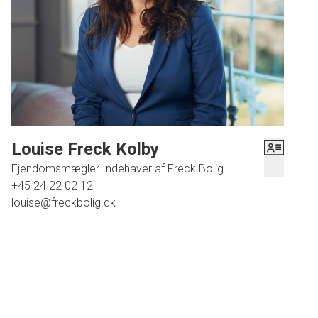
Louise Freck Kolby
Ejendomsmægler Indehaver af Freck Bolig
+45 24 22 02 12
louise@freckbolig.dk