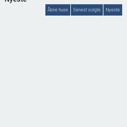
Åbne huse
Senest solgte
Nyeste
ÅBENT HUS MED TILMELDING
Slangerupvej 33,
3540 Lynge