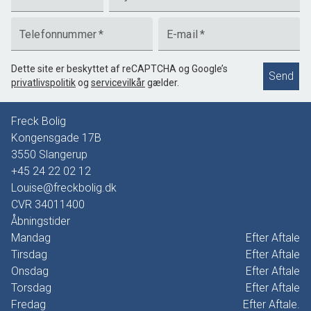
Telefonnummer
*
E-mail
*
Dette site er beskyttet af reCAPTCHA og Google’s
Send
privatlivspolitik
og
servicevilkår
gælder.
Freck Bolig
Kongensgade 17B
3550
Slangerup
+45 24 22 02 12
Louise@freckbolig.dk
CVR
34011400
Åbningstider
Mandag
Efter Aftale
Tirsdag
Efter Aftale
Onsdag
Efter Aftale
Torsdag
Efter Aftale
Fredag
Efter Aftale.