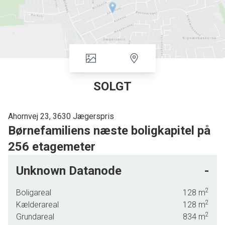
SOLGT
Ahornvej 23, 3630 Jægerspris
Børnefamiliens næste boligkapitel på
256 etagemeter
ET YDERST VELHOLDT FAMILIEHJEM MIDT I DEJLIGE
Unknown Datanode
-
JÆGERSPRIS ER NETOP SOLGT
- Ønsker du også at sælge
din bolig? Så kontakt os for en uforpligtende salgsvurdering
2
Boligareal
128
m
på telefon 24220212 eller bestil via vores hjemmeside eller
2
Kælderareal
128
m
Louise@freckbolig.dk
2
Grundareal
834
m