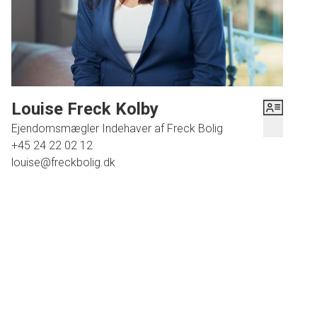
Louise Freck Kolby
Ejendomsmægler Indehaver af Freck Bolig
+45 24 22 02 12
louise@freckbolig.dk