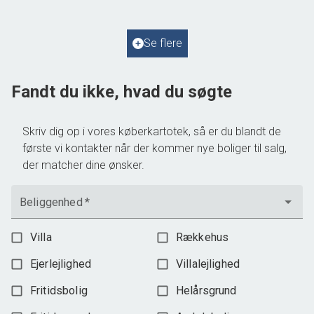
2
Grundareal
805
m
Ejendomstype
Fritidsbolig
Se flere
1.295.000 kr.
Fandt du ikke, hvad du søgte
Skriv dig op i vores køberkartotek, så er du blandt de
første vi kontakter når der kommer nye boliger til salg,
der matcher dine ønsker.
Beliggenhed
*
Villa
Rækkehus
Ejerlejlighed
Villalejlighed
Fritidsbolig
Helårsgrund