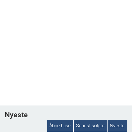
Nyeste
Åbne huse
Senest solgte
Nyeste